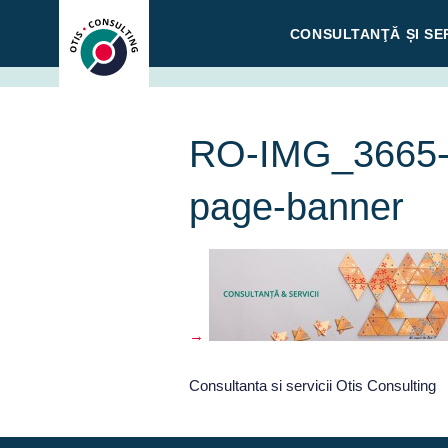
Skip
CONSULTANŢĂ ȘI SER
to
content
RO-IMG_3665-B
page-banner
Consultanta si servicii Otis Consulting